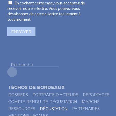
C
En cochant cette case, vous acceptez de
a
a
recevoir notre e-lettre. Vous pouvez vous
i
s
l
désabonner de cette e-lettre facilement à
e
*
tout moment.
s
à
ENVOYER
c
o
c
h
e
r
*
1ÉCHOS DE BORDEAUX
DOSSIERS
PORTRAITS D’ACTEURS
REPORTAGES
COMPTE RENDU DE DÉGUSTATION
MARCHÉ
RESSOURCES
DÉGUSTATION
PARTENAIRES
MENTIONS LÉGALES