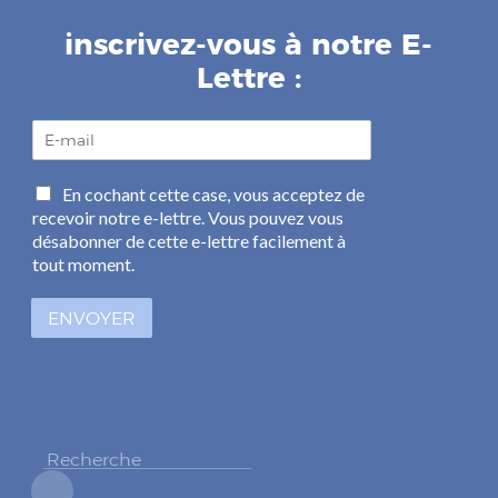
inscrivez-vous à notre E-
Lettre :
E
-
m
C
En cochant cette case, vous acceptez de
a
a
recevoir notre e-lettre. Vous pouvez vous
i
s
l
désabonner de cette e-lettre facilement à
e
*
tout moment.
s
à
ENVOYER
c
o
c
h
e
r
*