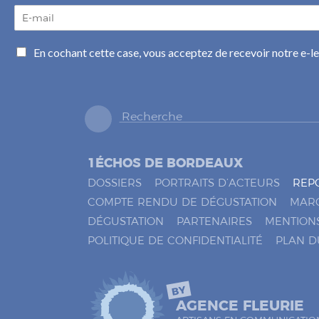
E
-
m
C
En cochant cette case, vous acceptez de recevoir notre e-l
a
a
i
s
l
e
*
s
à
c
o
1ÉCHOS DE BORDEAUX
c
h
DOSSIERS
PORTRAITS D’ACTEURS
REP
e
COMPTE RENDU DE DÉGUSTATION
MAR
r
DÉGUSTATION
PARTENAIRES
MENTION
*
POLITIQUE DE CONFIDENTIALITÉ
PLAN D
BY
AGENCE FLEURIE