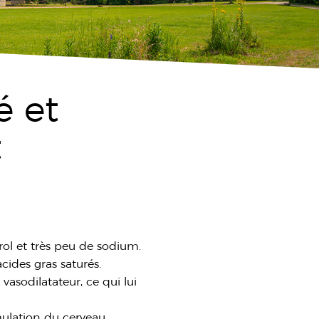
é et
t
rol et très peu de sodium.
cides gras saturés.
 vasodilatateur, ce qui lui
imulation du cerveau,