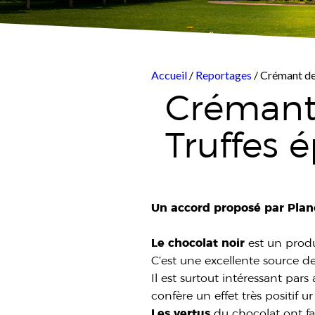
Accueil
/
Reportages
/ Crémant de
Crémant
Truffes 
Un accord proposé par Pla
Le chocolat noir
est un produi
C’est une excellente source d
Il est surtout intéressant par
confère un effet très positif 
Les vertus
du chocolat ont fait