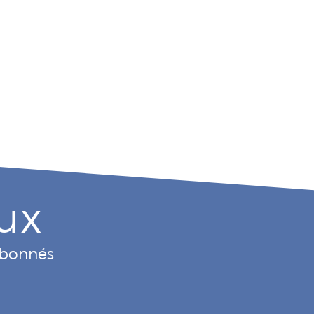
ux
 abonnés