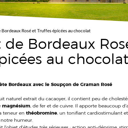
 Bordeaux Rosé et Truffes épicées au chocolat
 de Bordeaux Ros
épicées au chocola
nète Bordeaux avec le Soupçon de Graman Rosé
t naturel extrait du cacaoyer, il contient peu de cholesté
e
magnésium
, de fer et de cuivre. Il apporte beaucoup d’a
s a teneur en
théobromine
, un tonifiant cardiostimulant et
ur notre humeur.
 l’objet d’études très sérieuses : action anti-déprime, st