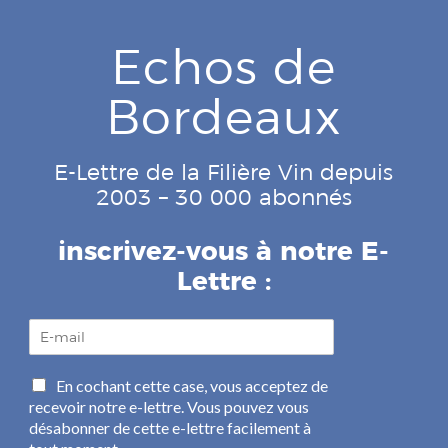
Echos de
Bordeaux
E-Lettre de la Filière Vin depuis
2003 – 30 000 abonnés
inscrivez-vous à notre E-
Lettre :
E
-
m
C
En cochant cette case, vous acceptez de
a
a
recevoir notre e-lettre. Vous pouvez vous
i
s
l
désabonner de cette e-lettre facilement à
e
*