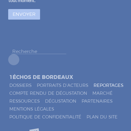
tout moment.
s
à
ENVOYER
c
o
c
h
e
r
*
1ÉCHOS DE BORDEAUX
DOSSIERS
PORTRAITS D’ACTEURS
REPORTAGES
COMPTE RENDU DE DÉGUSTATION
MARCHÉ
RESSOURCES
DÉGUSTATION
PARTENAIRES
MENTIONS LÉGALES
POLITIQUE DE CONFIDENTIALITÉ
PLAN DU SITE