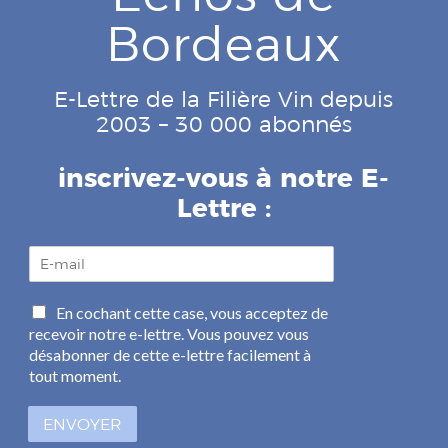
Bordeaux
E-Lettre de la Filière Vin depuis
2003 – 30 000 abonnés
inscrivez-vous à notre E-
Lettre :
E
-
m
C
En cochant cette case, vous acceptez de
a
a
recevoir notre e-lettre. Vous pouvez vous
i
s
l
désabonner de cette e-lettre facilement à
e
*
tout moment.
s
à
ENVOYER
c