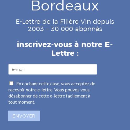
Bordeaux
E-Lettre de la Filière Vin depuis
2003 – 30 000 abonnés
inscrivez-vous à notre E-
Lettre :
E
-
m
C
En cochant cette case, vous acceptez de
a
a
recevoir notre e-lettre. Vous pouvez vous
i
s
l
désabonner de cette e-lettre facilement à
e
*
tout moment.
s
à
ENVOYER
c
o
c