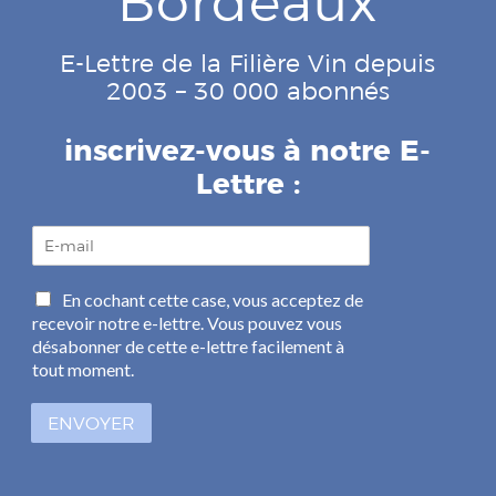
Bordeaux
E-Lettre de la Filière Vin depuis
2003 – 30 000 abonnés
inscrivez-vous à notre E-
Lettre :
E
-
m
C
En cochant cette case, vous acceptez de
a
a
recevoir notre e-lettre. Vous pouvez vous
i
s
l
désabonner de cette e-lettre facilement à
e
*
tout moment.
s
à
ENVOYER
c
o
c