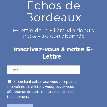
Echos de
Bordeaux
E-Lettre de la Filière Vin depuis
2003 – 30 000 abonnés
inscrivez-vous à notre E-
Lettre :
E
-
m
C
En cochant cette case, vous acceptez de
a
a
recevoir notre e-lettre. Vous pouvez vous
i
s
l
désabonner de cette e-lettre facilement à
e
*
tout moment.
s
à