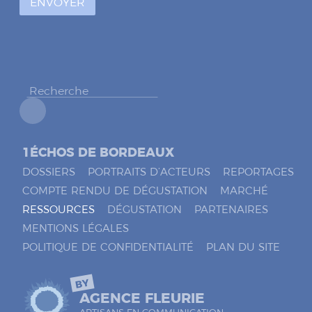
ENVOYER
c
o
c
h
e
r
*
1ÉCHOS DE BORDEAUX
DOSSIERS
PORTRAITS D’ACTEURS
REPORTAGES
COMPTE RENDU DE DÉGUSTATION
MARCHÉ
RESSOURCES
DÉGUSTATION
PARTENAIRES
MENTIONS LÉGALES
POLITIQUE DE CONFIDENTIALITÉ
PLAN DU SITE
BY
AGENCE FLEURIE