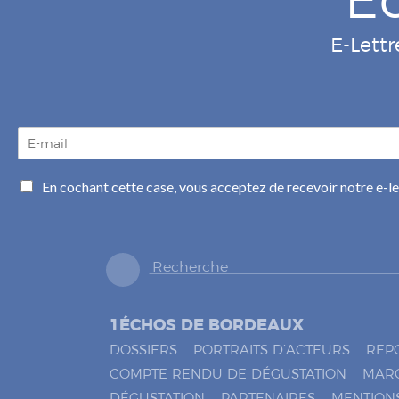
E-Lettr
E
-
m
C
En cochant cette case, vous acceptez de recevoir notre e-l
a
a
i
s
l
e
*
s
à
c
o
1ÉCHOS DE BORDEAUX
c
h
DOSSIERS
PORTRAITS D’ACTEURS
REP
e
COMPTE RENDU DE DÉGUSTATION
MAR
r
DÉGUSTATION
PARTENAIRES
MENTION
*