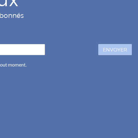
 abonnés
ENVOYER
 tout moment.