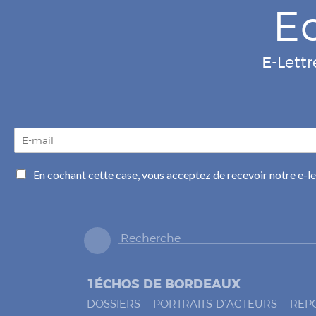
E
E-Lettr
E
-
m
C
En cochant cette case, vous acceptez de recevoir notre e-l
a
a
i
s
l
e
*
s
à
c
o
1ÉCHOS DE BORDEAUX
c
h
DOSSIERS
PORTRAITS D’ACTEURS
REP
e