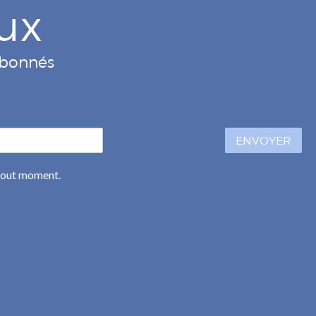
ux
 abonnés
ENVOYER
 tout moment.