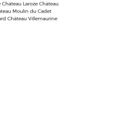
e Château Laroze Château
âteau Moulin du Cadet
ard Château Villemaurine