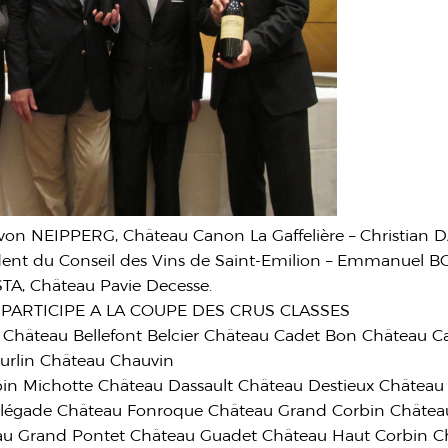
von NEIPPERG, Château Canon La Gaffelière – Christian 
dent du Conseil des Vins de Saint-Emilion – Emmanuel 
TA, Château Pavie Decesse.
 PARTICIPE A LA COUPE DES CRUS CLASSES
e Château Bellefont Belcier Château Cadet Bon Château C
urlin Château Chauvin
in Michotte Château Dassault Château Destieux Château
nplégade Château Fonroque Château Grand Corbin Châte
u Grand Pontet Château Guadet Château Haut Corbin Ch