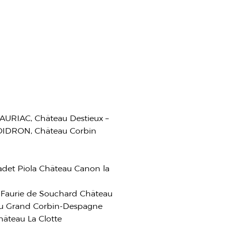
DAURIAC, Château Destieux –
BOIDRON, Château Corbin
adet Piola Château Canon la
 Faurie de Souchard Château
au Grand Corbin-Despagne
âteau La Clotte