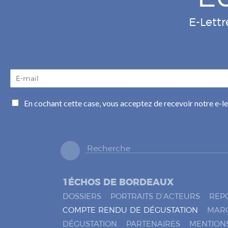
E-Lettr
E
-
m
C
En cochant cette case, vous acceptez de recevoir notre e-l
a
a
i
s
l
e
*
s
à
c
o
1ÉCHOS DE BORDEAUX
c
h
DOSSIERS
PORTRAITS D’ACTEURS
REP
e
COMPTE RENDU DE DÉGUSTATION
MAR
r
DÉGUSTATION
PARTENAIRES
MENTION
*