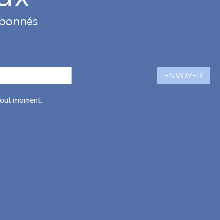
 abonnés
ENVOYER
 tout moment.