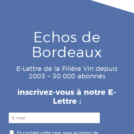
Echos de
Bordeaux
E-Lettre de la Filière Vin depuis
2003 – 30 000 abonnés
inscrivez-vous à notre E-
Lettre :
E
-
m
C
En cochant cette case, vous acceptez de
a