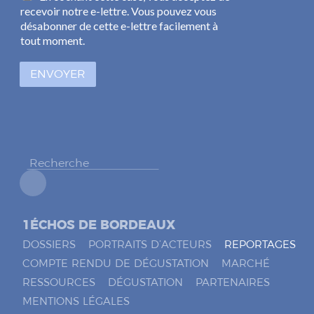
a
recevoir notre e-lettre. Vous pouvez vous
i
s
l
désabonner de cette e-lettre facilement à
e
*
tout moment.
s
à
ENVOYER
c
o
c
h
e
r
*
1ÉCHOS DE BORDEAUX
DOSSIERS
PORTRAITS D’ACTEURS
REPORTAGES
COMPTE RENDU DE DÉGUSTATION
MARCHÉ
RESSOURCES
DÉGUSTATION
PARTENAIRES
MENTIONS LÉGALES