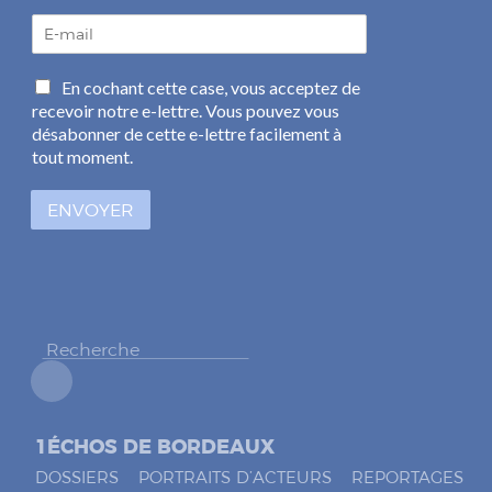
E
-
m
C
En cochant cette case, vous acceptez de
a
a
recevoir notre e-lettre. Vous pouvez vous
i
s
l
désabonner de cette e-lettre facilement à
e
*
tout moment.
s
à
ENVOYER
c
o
c
h
e
r
*
1ÉCHOS DE BORDEAUX
DOSSIERS
PORTRAITS D’ACTEURS
REPORTAGES