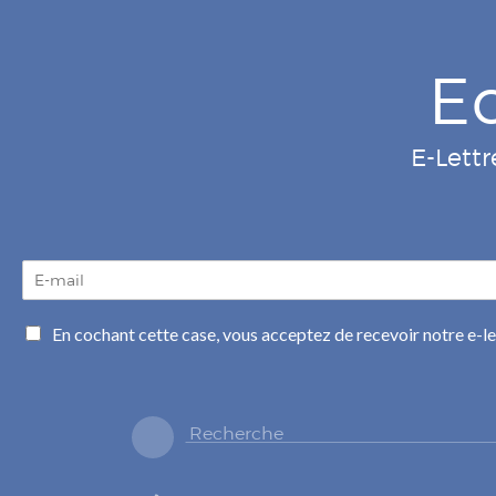
E
E-Lettr
E
-
m
C
En cochant cette case, vous acceptez de recevoir notre e-l
a
a
i
s
l
e
*
s
à
c
o