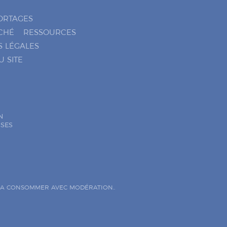
ORTAGES
CHÉ
RESSOURCES
S LÉGALES
U SITE
N
ISES
. A CONSOMMER AVEC MODÉRATION..