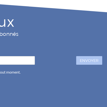
ux
 abonnés
ENVOYER
 tout moment.