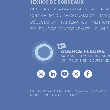
1ÉCHOS DE BORDEAUX
c
h
DOSSIERS
PORTRAITS D’ACTEURS
REP
e
COMPTE RENDU DE DÉGUSTATION
MAR
r
DÉGUSTATION
PARTENAIRES
MENTION
*
POLITIQUE DE CONFIDENTIALITÉ
PLAN D
BY
AGENCE FLEURIE
ARTISANS EN COMMUNICATIO
VIN - TOURISME - GOURMAND
L'ABUS D'ALCOOL EST DANGEREUX POUR LA SANTÉ
© 2026 - TOUS DROITS RÉSERVÉS