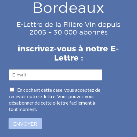
Bordeaux
E-Lettre de la Filière Vin depuis
2003 – 30 000 abonnés
inscrivez-vous à notre E-
Lettre :
E
-
m
C
En cochant cette case, vous acceptez de
a
a
recevoir notre e-lettre. Vous pouvez vous
i
s
l
désabonner de cette e-lettre facilement à
e
*
tout moment.
s
à
ENVOYER
c
o