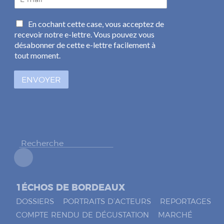
-
m
C
En cochant cette case, vous acceptez de
a
a
recevoir notre e-lettre. Vous pouvez vous
i
s
l
désabonner de cette e-lettre facilement à
e
*
tout moment.
s
à
ENVOYER
c
o
c
h
e
r
*
1ÉCHOS DE BORDEAUX
DOSSIERS
PORTRAITS D’ACTEURS
REPORTAGES
COMPTE RENDU DE DÉGUSTATION
MARCHÉ