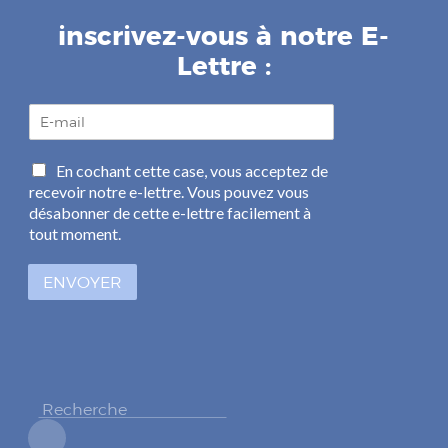
inscrivez-vous à notre E-
Lettre :
E
-
m
C
En cochant cette case, vous acceptez de
a
a
recevoir notre e-lettre. Vous pouvez vous
i
s
l
désabonner de cette e-lettre facilement à
e
*
tout moment.
s
à
ENVOYER
c
o
c
h
e
r
*