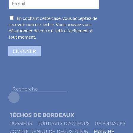
E
-
m
C
En cochant cette case, vous acceptez de
a
a
recevoir notre e-lettre. Vous pouvez vous
i
s
l
désabonner de cette e-lettre facilement à
e
*
tout moment.
s
à
ENVOYER
c
o
c
h
e
r
*
1ÉCHOS DE BORDEAUX
DOSSIERS
PORTRAITS D’ACTEURS
REPORTAGES
COMPTE RENDU DE DÉGUSTATION
MARCHÉ