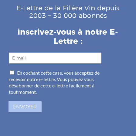
E-Lettre de la Filière Vin depuis
2003 – 30 000 abonnés
inscrivez-vous à notre E-
Lettre :
E
-
m
C
En cochant cette case, vous acceptez de
a
a
recevoir notre e-lettre. Vous pouvez vous
i
s
l
désabonner de cette e-lettre facilement à
e
*
tout moment.
s
à
ENVOYER
c
o
c
h
e