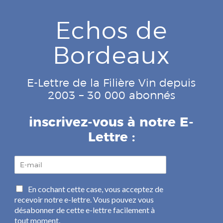
Echos de
Bordeaux
E-Lettre de la Filière Vin depuis
2003 – 30 000 abonnés
inscrivez-vous à notre E-
Lettre :
E
-
m
C
En cochant cette case, vous acceptez de
a
a
recevoir notre e-lettre. Vous pouvez vous
i
s
l
désabonner de cette e-lettre facilement à
e
*
tout moment.