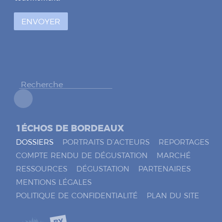
s
à
ENVOYER
c
o
c
h
e
r
*
1ÉCHOS DE BORDEAUX
DOSSIERS
PORTRAITS D’ACTEURS
REPORTAGES
COMPTE RENDU DE DÉGUSTATION
MARCHÉ
RESSOURCES
DÉGUSTATION
PARTENAIRES
MENTIONS LÉGALES
POLITIQUE DE CONFIDENTIALITÉ
PLAN DU SITE
BY