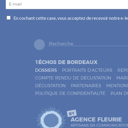
E
-
m
C
En cochant cette case, vous acceptez de recevoir notre e-l
a
a
i
s
l
e
*
s
à
c
o
1ÉCHOS DE BORDEAUX
c
h
DOSSIERS
PORTRAITS D’ACTEURS
REP
e
COMPTE RENDU DE DÉGUSTATION
MAR
r
DÉGUSTATION
PARTENAIRES
MENTION
*
POLITIQUE DE CONFIDENTIALITÉ
PLAN D
BY
AGENCE FLEURIE
ARTISANS EN COMMUNICATIO