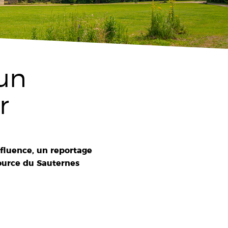
 un
r
nfluence, un reportage
source du Sauternes