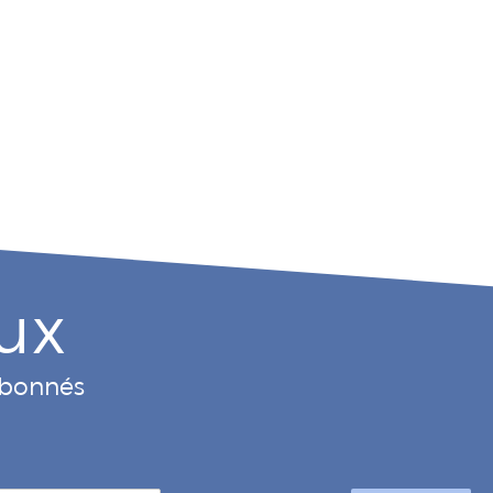
ux
 abonnés