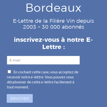
Bordeaux
E-Lettre de la Filière Vin depuis
2003 – 30 000 abonnés
inscrivez-vous à notre E-
Lettre :
E
-
m
C
En cochant cette case, vous acceptez de
a
a
recevoir notre e-lettre. Vous pouvez vous
i
s
l
désabonner de cette e-lettre facilement à
e
*
tout moment.
s
à
ENVOYER
c
o