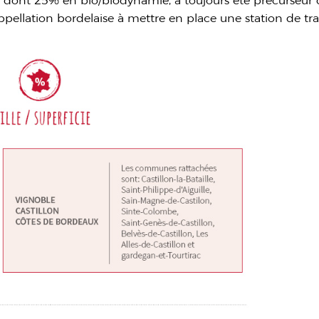
ont 25% en bio/biodynamie, a toujours été précurseur d
 appellation bordelaise à mettre en place une station de tr