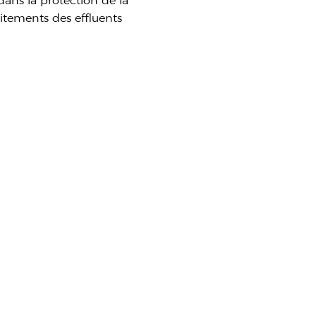
ans la protection de la
aitements des effluents