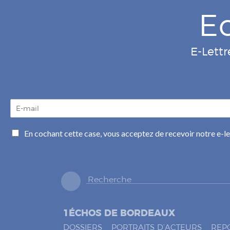
E
E-Lettr
E
-
m
C
En cochant cette case, vous acceptez de recevoir notre e-l
a
a
i
s
l
e
*
s
à
c
o
1ÉCHOS DE BORDEAUX
c
h
DOSSIERS
PORTRAITS D’ACTEURS
REP