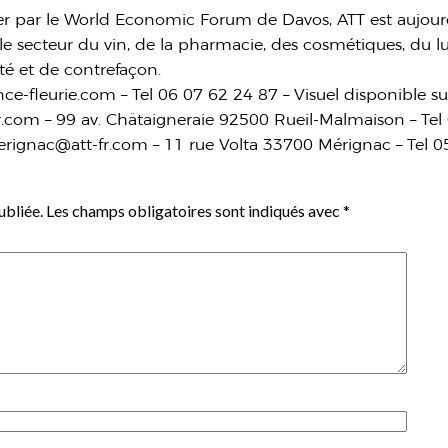
r par le World Economic Forum de Davos, ATT est aujourd
e secteur du vin, de la pharmacie, des cosmétiques, du lu
té et de contrefaçon.
ce-fleurie.com – Tel 06 07 62 24 87 – Visuel disponible 
fr.com – 99 av. Châtaigneraie 92500 Rueil-Malmaison – Te
erignac@att-fr.com – 11 rue Volta 33700 Mérignac – Tel 0
ubliée.
Les champs obligatoires sont indiqués avec
*