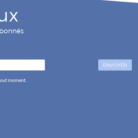
ux
 abonnés
ENVOYER
 tout moment.