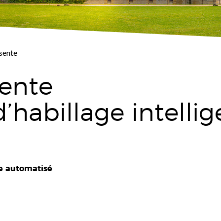
sente
sente
d’habillage intelli
de automatisé